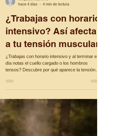
relajateenlacreme
hace 4 días
4 min de lectura
¿Trabajas con horario
intensivo? Así afecta
a tu tensión muscular
¿Trabajas con horario intensivo y al terminar el
día notas el cuello cargado o los hombros
tensos? Descubre por qué aparece la tensión
muscular, cómo reconocer las primeras señales
y cuándo un masaje relajante o
descontracturante puede ayudarte a recuperar el
bienestar.