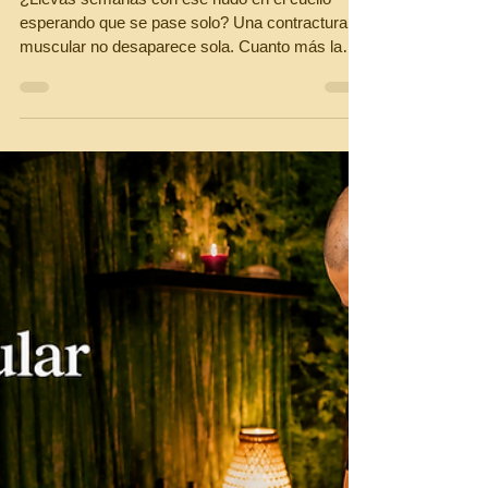
empeora todo (y
cómo el masaje
descontracturante
puede ayudarte)
¿Llevas semanas con ese nudo en el cuello
esperando que se pase solo? Una contractura
muscular no desaparece sola. Cuanto más la
ignoras, más difícil es eliminarla. En La Crème,
Les Corts, te explico qué le pasa a tu cuerpo y
cómo el masaje descontracturante
personalizado —en sesiones de 60 o 90 minutos
Premium— puede ayudarte a recuperar un
cuerpo sin dolor.