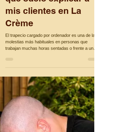
tengo el trapecio
cargado por
ordenador? Esto es lo
que suelo explicar a
mis clientes en La
Crème
El trapecio cargado por ordenador es una de las
molestias más habituales en personas que
trabajan muchas horas sentadas o frente a una
pantalla. En este artículo te explico por qué
aparece esta tensión en el cuello y los hombros,
qué síntomas provoca y cómo puede ayudar un
masaje descontracturante, además de pequeños
hábitos que puedes aplicar en tu día a día para
prevenirlo.