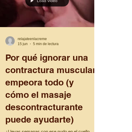
qué masaje deportivo para jóvenes deportistas
de 15 a 18 años puede ayudarle a recuperarse
mejor, aliviar sobrecargas y cuidar su cuerpo
mientras persigue sus objetivos deportivos. En
La Crème, en Les Corts Barcelona, adaptamos
cada sesión a su edad, deporte y nivel de
entrenamiento.
Load video
relajateenlacreme
15 jun
5 min de lectura
Por qué ignorar una
contractura muscular