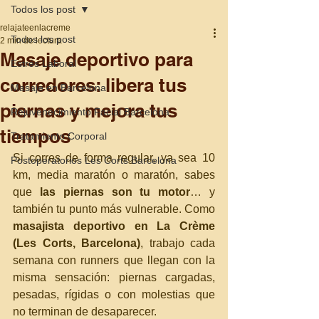
Todos los post
relajateenlacreme
Todos los post
2 min de lectura
Masaje deportivo para
Estrés Laboral
corredores: libera tus
Masaje en Barcelona
piernas y mejora tus
Rejuvenecimiento Facial Barcelona
tiempos
Tratamiento Corporal
Si corres de forma regular, ya sea 10 
Postoperatorios Les Corts Barcelona
km, media maratón o maratón, sabes 
que 
las piernas son tu motor
… y 
también tu punto más vulnerable. Como 
masajista deportivo en La Crème 
(Les Corts, Barcelona)
, trabajo cada 
semana con runners que llegan con la 
misma sensación: piernas cargadas, 
pesadas, rígidas o con molestias que 
no terminan de desaparecer.