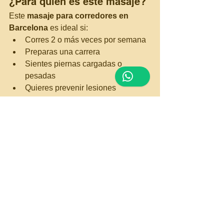
¿Para quién es este masaje?
Este 
masaje para corredores en 
Barcelona
 es ideal si:
Corres 2 o más veces por semana
Preparas una carrera
Sientes piernas cargadas o 
pesadas
Quieres prevenir lesiones
Quieres mejorar tu rendimiento sin 
entrenar más horas
Dale un respiro a tus 
piernas 🏃‍♂️
Si corres, tus piernas trabajan duro por 
ti.
Dale un respiro con nuestro 
masaje específico para runners en 
La Crème.