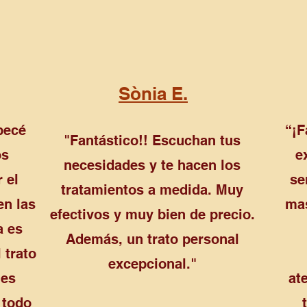
Sònia E.
pecé
“¡F
"Fantástico!! Escuchan tus
os
e
necesidades y te hacen los
 el
se
tratamientos a medida. Muy
en las
mas
efectivos y muy bien de precio.
a es
Además, un trato personal
 trato
excepcional."
 es
at
 todo