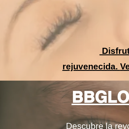
Disfru
rejuvenecida.
Ve
BBGLO
Descubre la revo