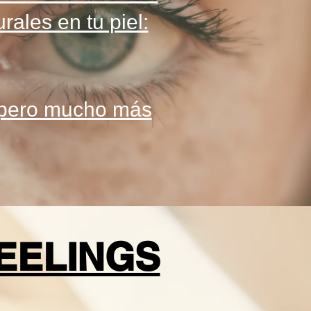
rales en tu piel:
 ¡pero mucho más
EELINGS