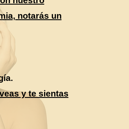
Con nuestro
mia, notarás un
gía.
veas y te sientas