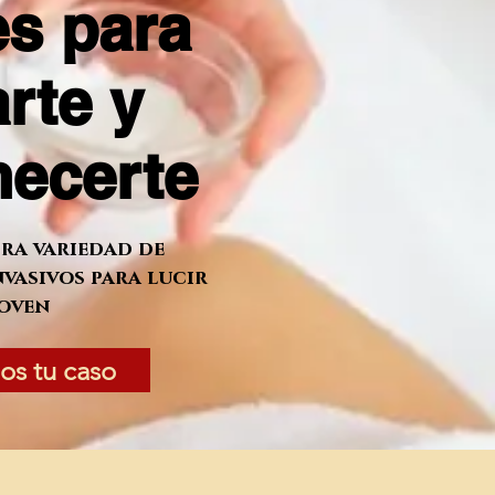
es para
rte y
necerte
ra variedad de
vasivos para lucir
joven
os tu caso