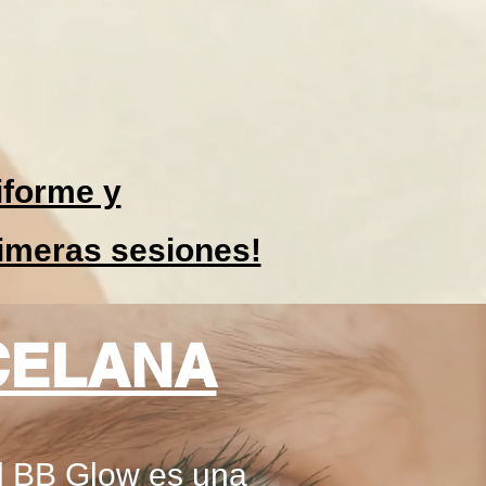
iforme y
rimeras sesiones!
CELANA
El BB Glow es una