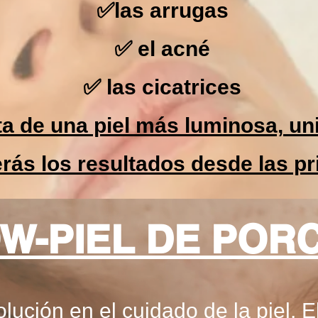
✅las arrugas
✅ el acné
✅ las cicatrices
ta de una piel más luminosa, un
rás los resultados desde las p
W-PIEL DE POR
lución en el cuidado de la piel. 