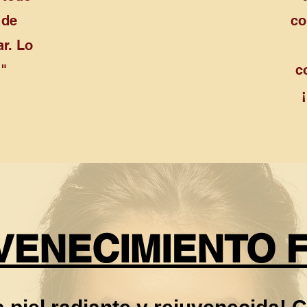
 de
co
r. Lo
"
c
VENECIMIENTO F