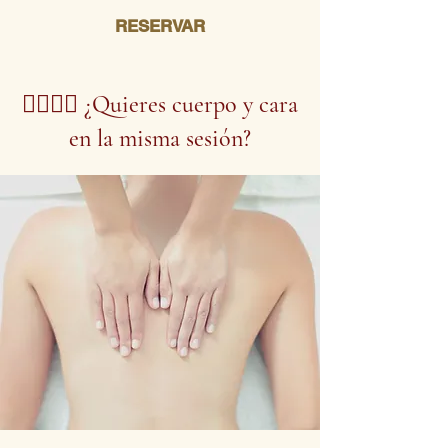
RESERVAR
💆‍♀️💆‍♀️ ¿Quieres cuerpo y cara
en la misma sesión?