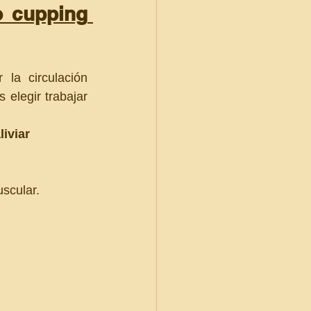
 cupping 
la circulación 
elegir trabajar 
iviar 
scular.