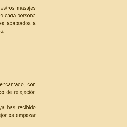
uestros masajes 
ue cada persona 
es adaptados a 
s:
ncantado, con 
 de relajación 
a has recibido 
jor es empezar 