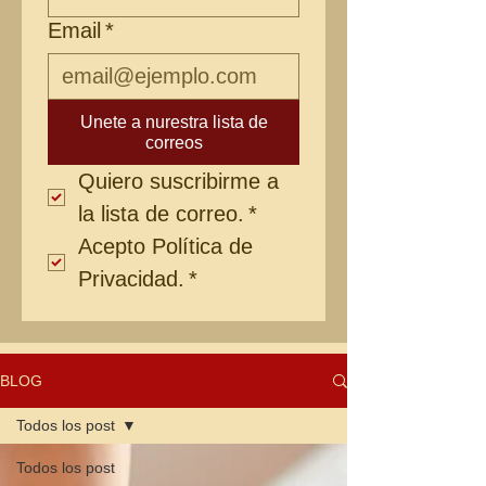
Email
*
Unete a nurestra lista de
correos
Quiero suscribirme a 
la lista de correo.
*
Acepto Política de 
Privacidad.
*
BLOG
Todos los post
Todos los post