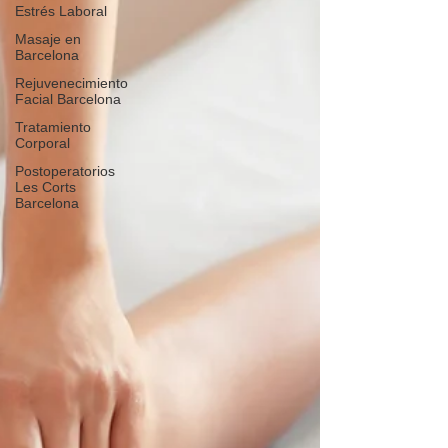
Estrés Laboral
Masaje en
Barcelona
Rejuvenecimiento
Facial Barcelona
Tratamiento
Corporal
Postoperatorios
Les Corts
Barcelona