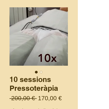
10 sessions
Pressoteràpia
Preu normal
Preu d'oferta
 200,00 € 
170,00 €