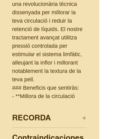
una revolucionària tècnica
dissenyada per millorar la
teva circulació i reduir la
retenció de líquids. El nostre
tractament avançat utilitza
pressió controlada per
estimular el sistema limfàtic,
alleujant la inflor i millorant
notablement la textura de la
teva pell.
### Beneficis que sentiràs:
- **Millora de la circulació
sanguínia**
- **Reducció de la retenció de
RECORDA
líquids**
- **Alleujament de la inflor**
No hi ha un tractament miraculós,
Contraindicaciones
- **Pell més ferma i suau**
recorda