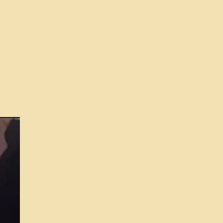
niment facial
✨