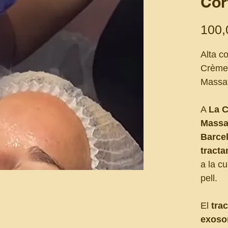
Cor
100,
Alta c
Crème 
Massa
A
La C
Massa
Barce
tract
a la cu
pell.
El
tra
exos