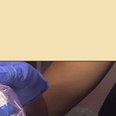
rejove
m sempre una
valoració prèvia
per garantir
seguretat i eficàcia
.