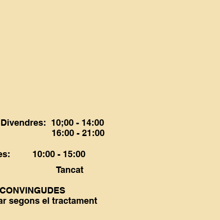
🏋️‍♂️ Massatge Esporti
Preu d'oferta
Des de
49,00 €
I
 Divendres: 10;00 - 14:00
00 - 21:00
tes: 10:00 - 15:00
ius: Tancat
 CONVINGUDES
ar segons el tractament