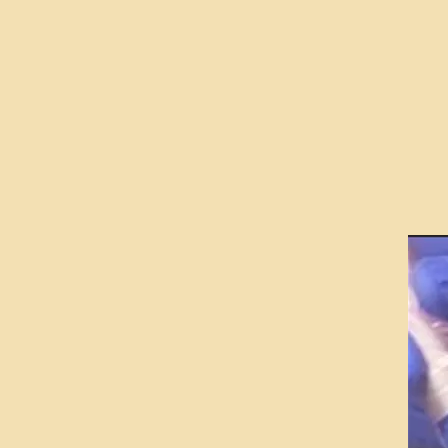
A
La Crème Les Corts
, realitze