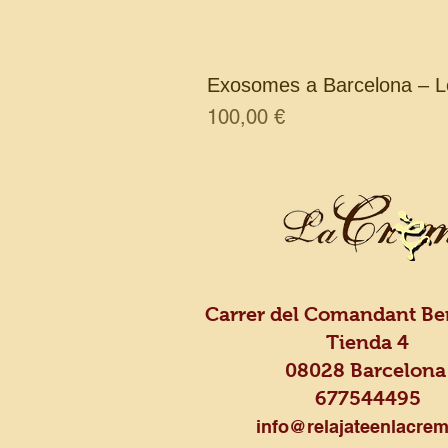
Exosomes a Barcelona – L
Preu
100,00 €
Carrer del Comandant Ben
Tienda 4
08028 Barcelon
677544495
info@relajateenlacrem