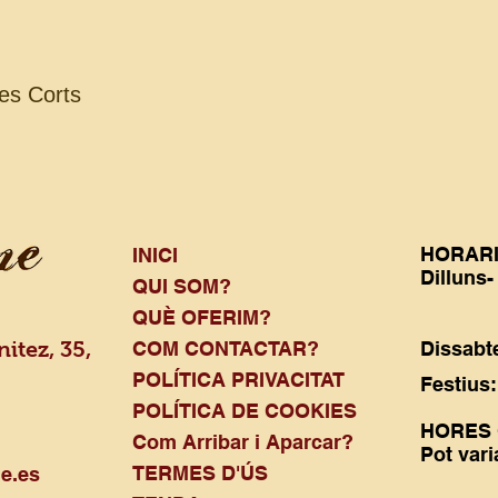
es Corts
Visualització ràpida
HORAR
INICI
Dilluns-
QUI SOM?
16:
QUÈ OFERIM?
itez, 35,
COM CONTACTAR?
Dissab
POLÍTICA PRIVACITAT
Fest
a
POLÍTICA DE COOKIES
​HORES
Com Arribar i Aparcar?
Pot vari
TERMES D'ÚS
e.es