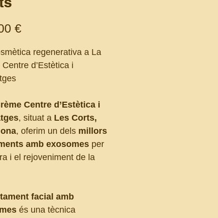
ts
Price
00 €
osmètica regenerativa a La
Centre d’Estètica i
tges
rème Centre d’Estètica i
tges
, situat a
Les Corts,
lona
, oferim un dels
millors
aments amb exosomes
per
ra i el rejoveniment de la
ctament facial amb
omes
és una tècnica