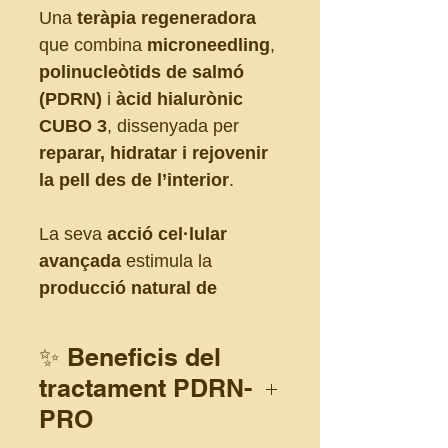
Una
teràpia regeneradora
que combina
microneedling
,
polinucleòtids de salmó
(PDRN)
i
àcid hialurònic
CUBO 3
, dissenyada per
reparar, hidratar i rejovenir
la pell des de l’interior
.
La seva
acció cel·lular
avançada
estimula la
producció natural de
col·lagen i elastina
, millora
la
textura i la lluminositat
✨ Beneficis del
del rostre i
redueix
tractament PDRN-
visiblement arrugues,
PRO
marques i signes