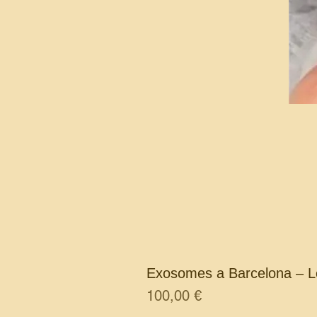
Exosomes a Barcelona – L
Preu
100,00 €