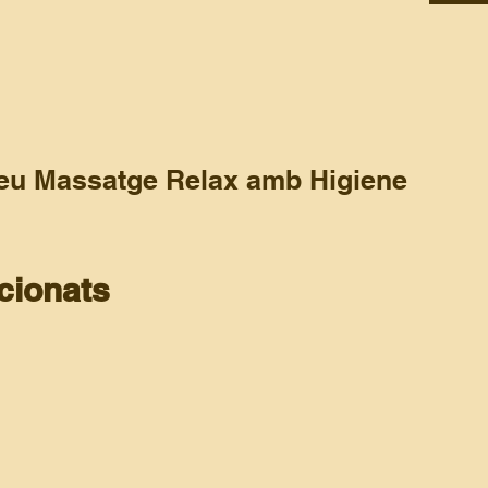
per es
ciutat 
2. Hig
la tev
comple
teu Massatge Relax amb Higiene
r correu electrònic una
targeta regal digital llesta per imprimir
i so
Neteja
ada i l’afegirem perquè el teu detall sigui tan únic com la persona que 
impure
cionats
fresca
Vapor 
porus 
✨🧖‍♀️
Espàtu
Neteja
tecnol