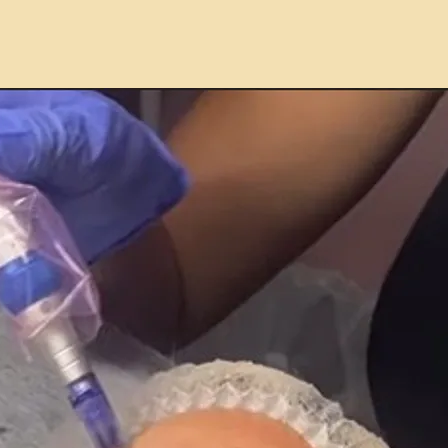
Màscar
Tracte
màscar
LED pe
Tònic:
equilib
Sèrum:
profun
Crema 
suavita
Crema 
teva p
saluda
Aques
embell
rejove