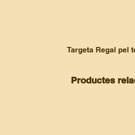
Targeta Regal pel 
Amb la teva compra web rebràs pe
Indica’ns la dedicatòria personalitz
Productes rela