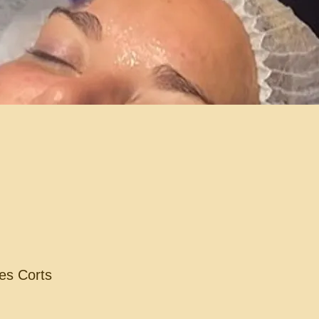
Relaxa
🌿
A La C
pensat
Il·lum
a la c
Música
descon
Arome
comple
Cada 
facial
per emb
es Corts
Visualització ràpida
💆‍♀️✨🌟