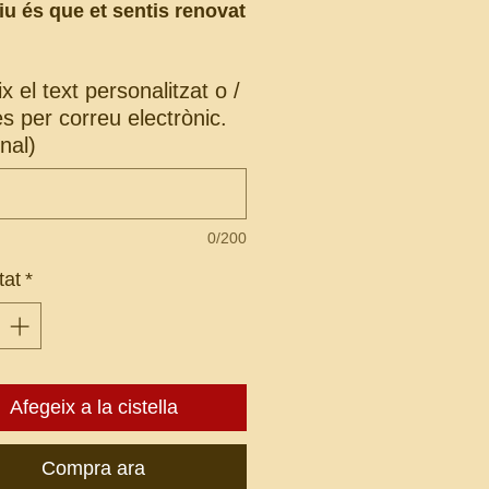
iu és que et sentis renovat
x el text personalitzat o /
ents suaus: 👐 Relaxem la
es per correu electrònic.
squena, cap, espatlles,
nal)
 i cames, alliberant
ns i ajudant-te a sentir-te
. 🌈✨
0/200
t relaxant: 🕯️🎵 Llum
música tranquil·la i
tat
*
s agradables perquè et
 del tot. 🌺🌟
specials: 🌿🧴 Fem servir
tes naturals que cuiden
Afegeix a la cistella
a pell, alleugen dolors i
en la circulació. ❤️💆
Compra ara
t massatge és perfecte