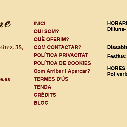
Regala
Aquest
perfec
HORAR
especi
INICI
Dilluns-
necess
QUI SOM?
16:
renova
QUÈ OFERIM?
itez, 35,
COM CONTACTAR?
Dissab
Durada
POLÍTICA PRIVACITAT
Fest
hora i
a
POLÍTICA DE COOKIES
​HORES
Com Arribar i Aparcar?
Pot vari
Com re
TERMES D'ÚS
e.es
Barce
TENDA
És fàci
CRÈDITS
BLOG
Conta
544 4
Horari