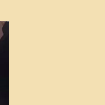
a i fototeràpia: 🎭💡
m la teva pell amb una
a personalitzada i llum
r rejovenir-la. 🌟🌈
 💦🍃 Tanca els porus i
ra la pell.
 💧🌿 Hidrata
dament la teva pell. 🌺✨
hidratant: 🧴✨ Aporta
t i confort. 🧖‍♀️🌟
solar: 🌞🧴 Protegeix la
ell del sol per mantenir
ble. 🌿💎
t tractament no només
eix, sinó que també
neix la pell. 💖🌟