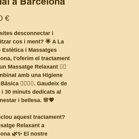
ial a Barcelona
Price
0 €
ites desconnectar i
litzar cos i ment? 🌟 A La
 Estètica i Massatges
ona, ​​t'oferim el tractament
 un Massatge Relaxant 💆‍♀️
combinat amb una Higiene
Bàsica 🧖‍♀️🧖‍♂️. Gaudeix de
 i 30 minuts dedicats al
nestar i bellesa. 🌸💖
nclou aquest tractament?
satge Relaxant a
ona 🌿✨ El nostre