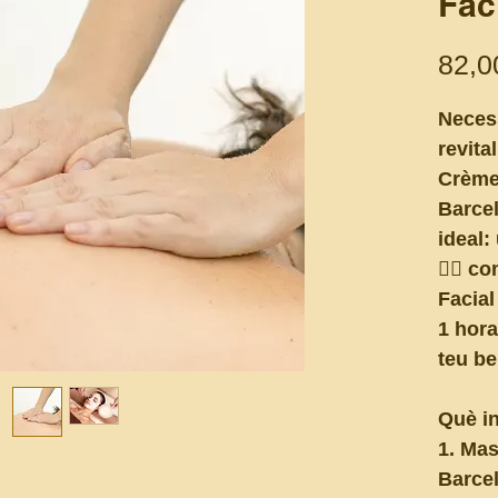
Fac
82,0
Necess
revita
Crème
Barcel
ideal:
💆‍♂️ 
Facial 
1 hora
teu be
Què i
1. Mas
Barcel