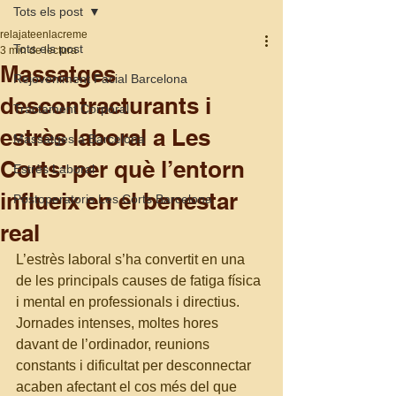
Tots els post
relajateenlacreme
Tots els post
3 min de lectura
Massatges
Rejoveniment Facial Barcelona
descontracturants i
Tractament Corporal
estrès laboral a Les
Massatges a Barcelona
Corts: per què l’entorn
Estrès Laboral
influeix en el benestar
Postoperatoris Les Corts Barcelona
real
L’estrès laboral s’ha convertit en una 
de les principals causes de fatiga física 
i mental en professionals i directius. 
Jornades intenses, moltes hores 
davant de l’ordinador, reunions 
constants i dificultat per desconnectar 
acaben afectant el cos més del que 