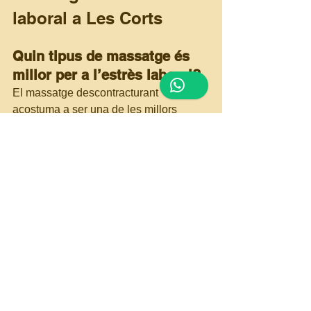
laboral a Les Corts
Quin tipus de massatge és 
millor per a l’estrès laboral?
El massatge descontracturant 
acostuma a ser una de les millors 
opcions perquè treballa la tensió 
muscular acumulada a l’esquena, el 
coll i les espatlles.
Quant dura l’efecte relaxant 
d’un massatge?
Depèn del nivell d’estrès i dels hàbits 
diaris de cada persona, però moltes 
persones experimenten alleujament 
físic i mental durant diversos dies.