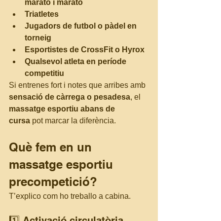
marató i marató
Triatletes
Jugadors de futbol o pàdel en 
torneig
Esportistes de CrossFit o Hyrox
Qualsevol atleta en període 
competitiu
Si entrenes fort i notes que arribes amb 
sensació de càrrega o pesadesa
, el 
massatge esportiu abans de 
cursa
 pot marcar la diferència.
Què fem en un 
massatge esportiu 
precompetició?
T’explico com ho treballo a cabina.
1️⃣ Activació circulatòria