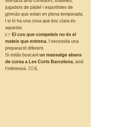
setmana amb corredors, triatletes, 
jugadors de pàdel i esportistes de 
gimnàs que estan en plena temporada. 
I si hi ha una cosa que tinc clara és 
aquesta:
👉 
El cos que competeix no és el 
mateix que entrena.
 I necessita una 
preparació diferent.
Si estàs buscant 
un massatge abans 
de cursa a Les Corts Barcelona
, això 
t’interessa. 🏃‍♂️💪