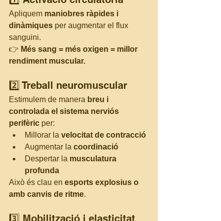
Apliquem 
maniobres ràpides i 
dinàmiques
 per augmentar el flux 
sanguini.
👉 
Més sang = més oxigen = millor 
rendiment muscular.
2️⃣ Treball neuromuscular
Estimulem de manera 
breu i 
controlada el sistema nerviós 
perifèric
 per:
Millorar la 
velocitat de contracció
Augmentar la 
coordinació
Despertar la 
musculatura 
profunda
Això és clau en 
esports explosius o 
amb canvis de ritme
.
3️⃣ Mobilització i elasticitat