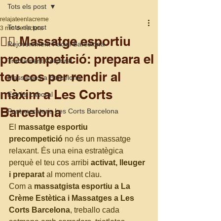
Tots els post
relajateenlacreme
Tots els post
3 min de lectura
🏃‍♂️ Massatge esportiu
Rejoveniment Facial Barcelona
precompetició: prepara el
Tractament Corporal
teu cos per rendir al
Massatges a Barcelona
màxim a Les Corts
Estrès Laboral
Barcelona
Postoperatoris Les Corts Barcelona
El 
massatge esportiu 
precompetició
 no és un massatge 
relaxant. És una eina estratègica 
perquè el teu cos arribi 
activat, lleuger 
i preparat
 al moment clau.
Com a 
massatgista esportiu a La 
Crème Estètica i Massatges a Les 
Corts Barcelona
, treballo cada 