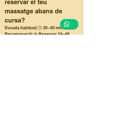
reservar el teu 
massatge abans de 
cursa?
Durada habitual:
🕒 
30–40 minuts
Recomanació:
📅 
Reservar 24–48 
hores abans
 si vols fer-lo el dia previ.
📅 O 
el mateix dia
 si la prova és a la 
tarda.
Si tens dubtes, 
ho valorem junts 
segons el teu calendari competitiu.
La clau: arribar activat, 
no cansat
L’error més habitual és pensar que 
qualsevol massatge ajuda abans de 
competir.
Un 
massatge relaxant
 el dia abans 