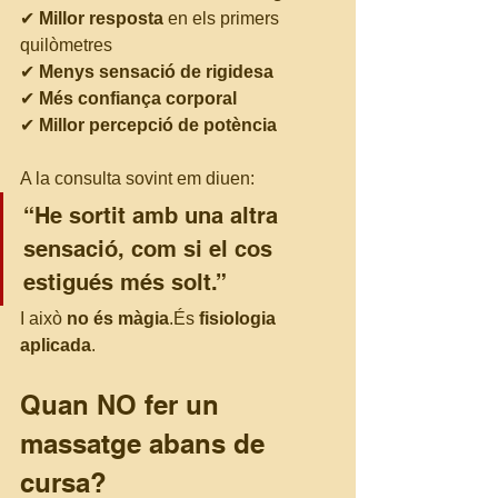
✔ 
Millor resposta
 en els primers 
quilòmetres
✔ 
Menys sensació de rigidesa
✔ 
Més confiança corporal
✔ 
Millor percepció de potència
A la consulta sovint em diuen:
“He sortit amb una altra 
sensació, com si el cos 
estigués més solt.”
I això 
no és màgia
.És 
fisiologia 
aplicada
.
Quan NO fer un 
massatge abans de 
cursa?