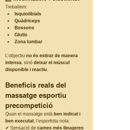
Treballem:
Isquiotibials
Quàdriceps
Bessons
Glutis
Zona lumbar
L’objectiu 
no és estirar de manera 
intensa
, sinó 
deixar el múscul 
disponible i reactiu
.
Beneficis reals del 
massatge esportiu 
precompetició
Quan el massatge està 
ben indicat i 
ben executat
, l’esportista nota:
✔ Sensació de 
cames més lleugeres