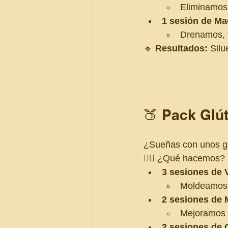
Eliminamos 
1 sesión de Ma
Drenamos, t
🔹 
Resultados:
 Silu
🍑 Pack Gl
¿Sueñas con unos gl
💆‍♀️ ¿Qué hacemos?
3 sesiones de
Moldeamos y
2 sesiones de
Mejoramos t
2 sesiones de