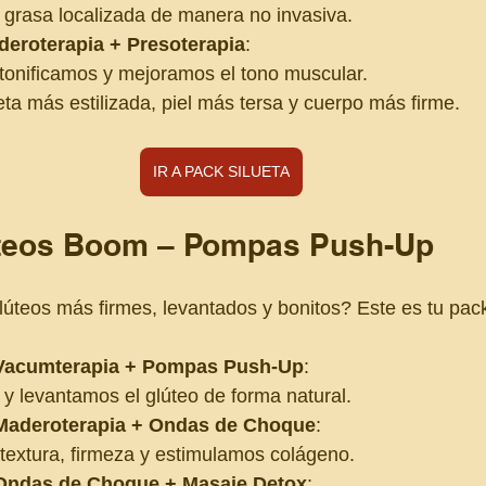
grasa localizada de manera no invasiva.
deroterapia + Presoterapia
:
onificamos y mejoramos el tono muscular.
eta más estilizada, piel más tersa y cuerpo más firme.
IR A PACK SILUETA
úteos Boom – Pompas Push-Up
úteos más firmes, levantados y bonitos? Este es tu pac
 Vacumterapia + Pompas Push-Up
:
 levantamos el glúteo de forma natural.
 Maderoterapia + Ondas de Choque
:
extura, firmeza y estimulamos colágeno.
 Ondas de Choque + Masaje Detox
: