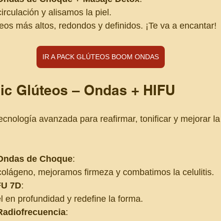
rculación y alisamos la piel.
eos más altos, redondos y definidos. ¡Te va a encantar!
IR A PACK GLÚTEOS BOOM ONDAS
ic Glúteos – Ondas + HIFU
cnología avanzada para reafirmar, tonificar y mejorar la 
 Ondas de Choque
:
olágeno, mejoramos firmeza y combatimos la celulitis.
FU 7D
:
el en profundidad y redefine la forma.
Radiofrecuencia
: