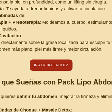
ensa la piel en profundidad, como un lifting sin cirugía.
ia
: Te ayuda a drenar líquidos y activar tu circulación.
mbinadas
 de:
pia + Presoterapia
: Moldeamos tu cuerpo, estimulamos
líquidos.
Cavitación
:
directamente sobre la grasa localizada para esculpir tu f
omen más plano, piel más firme y mejor circulación.
IR A PACK FLACIDEZ
o que Sueñas con Pack Lipo Abd
 quieres 
definir tu abdomen
, mejorar la firmeza y elimi
 Ondas de Choque + Masaje Detox
: