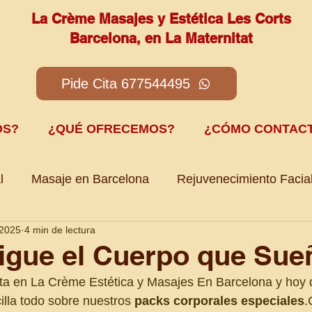
La Crème Masajes y Estética Les Corts
Barcelona, en La Maternitat
Pide Cita 677544495
OS?
¿QUÉ OFRECEMOS?
¿CÓMO CONTAC
l
Masaje en Barcelona
Rejuvenecimiento Facia
 2025
4 min de lectura
stoperatorios Les Corts Barcelona
igue el Cuerpo que Sue
ista en La Crème Estética y Masajes En Barcelona y hoy q
lla todo sobre nuestros 
packs corporales especiales
.