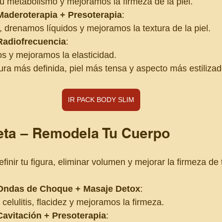
u metabolismo y mejoramos la firmeza de la piel.
Maderoterapia + Presoterapia
:
drenamos líquidos y mejoramos la textura de la piel.
Radiofrecuencia
:
 y mejoramos la elasticidad.
ura más definida, piel más tensa y aspecto más estilizad
IR PACK BODY SLIM
eta – Remodela Tu Cuerpo
efinir tu figura, eliminar volumen y mejorar la firmeza de t
 Ondas de Choque + Masaje Detox
:
celulitis, flacidez y mejoramos la firmeza.
Cavitación + Presoterapia
: