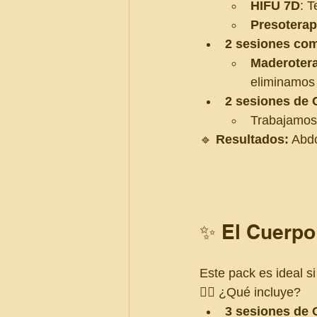
HIFU 7D
: T
Presoterap
2 sesiones co
Maderotera
eliminamos 
2 sesiones de 
Trabajamos 
🔹 
Resultados:
 Abd
✨ El Cuerp
Este pack es ideal si
💆‍♀️ ¿Qué incluye?
3 sesiones de