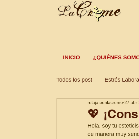
INICIO
¿QUIÉNES SOM
Todos los post
Estrés Labora
relajateenlacreme
27 abr
Tratamiento Corporal
Po
💖 ¡Cons
Hola, soy tu estetic
de manera muy senci