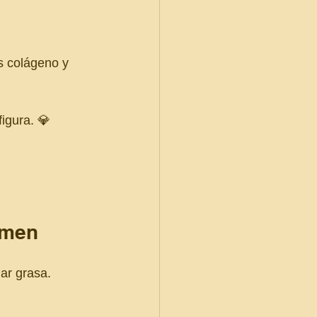
 colágeno y 
igura. 💎
omen
nar grasa.