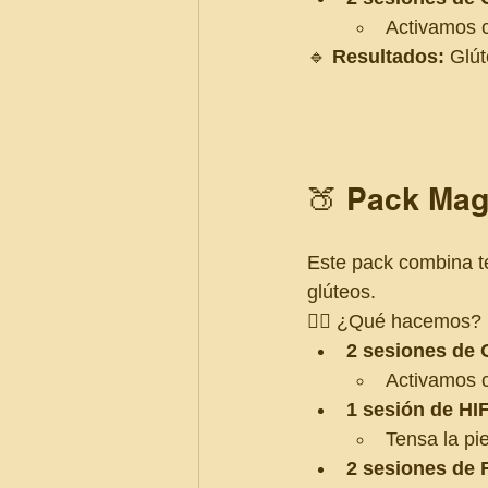
Activamos ci
🔹 
Resultados:
 Glút
🍑 Pack Mag
Este pack combina te
glúteos.
💆‍♀️ ¿Qué hacemos?
2 sesiones de
Activamos c
1 sesión de HI
Tensa la pi
2 sesiones de 