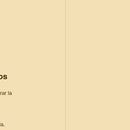
os 
ar la 
da.