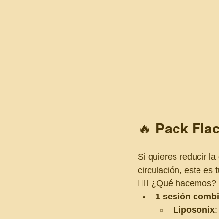
🔥 Pack Fla
Si quieres reducir la
circulación, este es t
💆‍♀️ ¿Qué hacemos?
1 sesión comb
Liposonix
: