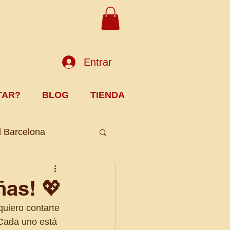
Entrar
TAR?
BLOG
TIENDA
l Barcelona
ñas! 💖
uiero contarte 
Cada uno está 